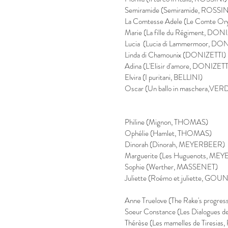
Semiramide (Semiramide, ROSSIN
La Comtesse Adele (Le Comte Or
Marie (La fille du Régiment, DON
Lucia (Lucia di Lammermoor, DO
Linda di Chamounix (DONIZETTI)
Adina (L'Elisir d'amore, DONIZETT
Elvira (I puritani, BELLINI)
Oscar (Un ballo in maschera,VERD
Philine (Mignon, THOMAS)
Ophélie (Hamlet, THOMAS)
Dinorah (Dinorah, MEYERBEER)
Marguerite (Les Huguenots, ME
Sophie (Werther, MASSENET)
Juliette (Roémo et juliette, GO
Anne Truelove (The Rake's progr
Soeur Constance (Les Dialogues 
Thérèse (Les mamelles de Tiresi