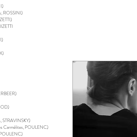
I)
y, ROSSINI)
IZETTI)
NIZETTI
I)
I)
YERBEER)
UNOD)
ess, STRAVINSKY)
des Carmélites, POULENC)​
as, POULENC)