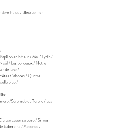
em Felde / Bleib bei mir
s
illon et la fleur / Mai / Lydia /
/ Noël / Les berceaux / Notre
air de lune /
Fêtes Galantes / Quatre
elle élue /
ibri
re /Sérénade du Toréro / Les
 Où ton coeur se pose / Si mes
 de Baberbine / Absence /