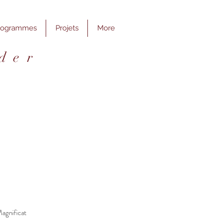
rogrammes
Projets
More
 d e r
agnificat