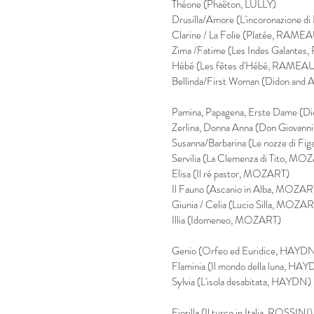
Théone (Phaëton, LULLY)
Drusilla/Amore (L'incoronazione
Clarine / La Folie (Platée, RAME
Zima /Fatime (Les Indes Galante
Hébé (Les fêtes d'Hébé, RAMEA
Bellinda/First Woman (Didon and
Pamina, Papagena, Erste Dame (D
Zerlina, Donna Anna (Don Giovan
Susanna/Barbarina (Le nozze di F
Servilia (La Clemenza di Tito, MO
Elisa (Il ré pastor, MOZART)
Il Fauno (Ascanio in Alba, MOZAR
Giunia / Celia (Lucio Silla, MOZA
Illia (Idomeneo, MOZART)
Genio (Orfeo ed Euridice, HAYD
Flaminia (Il mondo della luna, HA
Sylvia (L'isola desabitata, HAYDN)
Fiorilla (Il turco in Italia, ROSSINI)