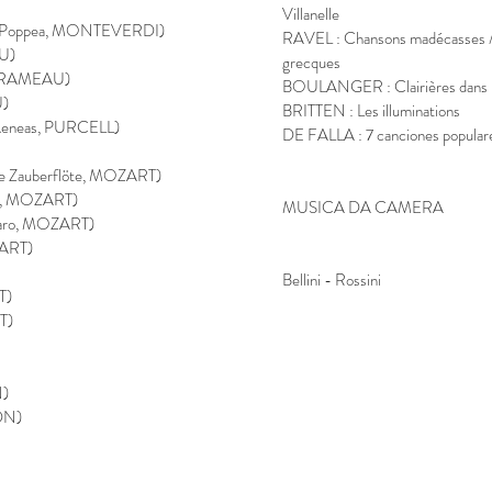
Villanelle
 di Poppea, MONTEVERDI)
RAVEL : Chansons madécasses / 
AU)
grecques
s, RAMEAU)
BOULANGER : Clairières dans l
U)
BRITTEN : Les illuminations
 Aeneas, PURCELL)
DE FALLA : 7 canciones popular
ie Zauberflöte, MOZART)
ni, MOZART)
MUSICA DA CAMERA
igaro, MOZART)
ZART)
Bellini - Rossini
T)
RT)
N)
YDN)