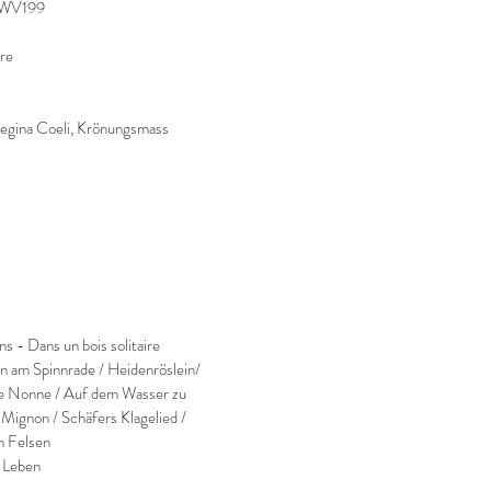
 BWV199
ore
egina Coeli, Krönungsmass
 - Dans un bois solitaire
am Spinnrade / Heidenröslein/
nge Nonne / Auf dem Wasser zu
r Mignon / Schäfers Klagelied /
m Felsen
 Leben