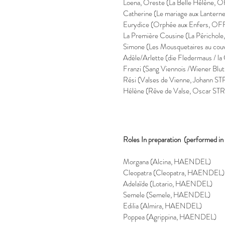
Loena, Oreste (La Belle Hélèn
Catherine (Le mariage aux Lant
Eurydice (Orphée aux Enfers,
La Première Cousine (La Périch
Simone (Les Mousquetaires au c
Adèle/Arlette (die Fledermaus / 
Franzi (Sang Viennois /Wiener Bl
Rési (Valses de Vienne, Johann 
Hélène (Rêve de Valse, Oscar S
Roles In preparation (performed in
​
Morgana (Alcina, HAENDEL)
Cleopatra (Cleopatra, HAENDEL)
Adelaïde (Lotario, HAENDEL)
Semele (Semele, HAENDEL)
Edilia (Almira, HAENDEL)
Poppea (Agrippina, HAENDEL)