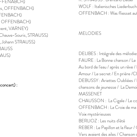
e, OFFENABCH)
WOLF : Italienisches Liederbuch
ernes, OFFENBACH)
OFFENBACH : Was fliesset auf d
 OFFENBACH)
ole, OFFENBACH)
ouvent, VARNEY)
MELODIES
la Chauve-Souris, STRAUSS)
ut, Johann STRAUSS)
STRAUSS
DELIBES : Intégrale des mélodie
TRAUS)
FAURE : La Bonne chanson / Le Pap
Au bord de l'eau / après un rêve 
Amour / Le secret / En prière /Cl
DEBUSSY : Ariettes Oubliées / 
 concert) :
chansons de jeunesse / La Demois
MASSENET
CHAUSSON : La Cigale / Le col
OFFENBACH : La Croix de ma mè
Voix mystérieuses
BERLIOZ : Les nuits d'été
REBER : Le Papillon et la fleur /
Vers avaient des ailes / Chanson