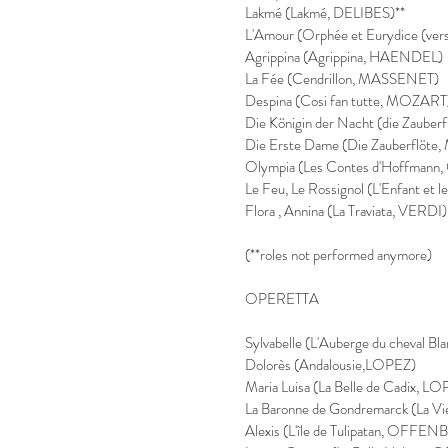
Lakmé (Lakmé, DELIBES)**
L'Amour (Orphée et Eurydice (ver
Agrippina (Agrippina, HAENDEL)
La Fée (Cendrillon, MASSENET)
Despina (Cosi fan tutte, MOZART
Die Königin der Nacht (die Zaube
Die Erste Dame (Die Zauberflöt
Olympia (Les Contes d'Hoffma
Le Feu, Le Rossignol (L'Enfant et 
Flora , Annina (La Traviata, VERDI)
(**roles not performed anymore)
OPERETTA
Sylvabelle (L'Auberge du cheval 
Dolorès (Andalousie,LOPEZ)
Maria Luisa (La Belle de Cadix, L
La Baronne de Gondremarck (La 
Alexis (L'île de Tulipatan, OFFE