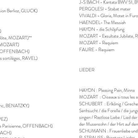
J-S BACH - Kantata BWV 51,
PERGOLESI - Stabat mater
sion Berlioz, GLUCK)
VIVALDI - Gloria, Motet in Fur
HAENDEL- The Messiah
HAYDN - die Schöpfung
)
MOZART - Exsultate Jubilate, R
rflöte, MOZART)**
MOZART - Requiem
e, MOZART)
FAURE - Requiem
nn, OFFENBACH)
les sortilèges, RAVEL)
LIEDER
HAYDN : Pleasing Pain, Minna
MOZART : Oiseaux si tous les ans
SCHUBERT : Erlkönig / Grechen 
Blanc, BENATZKY)
Senhsucht / die Forelle / die ju
singen / Rastlose Liebe / Lied de
OPEZ)
der Musensohn / der Hirt auf de
Vie Parisienne, OFFENBACH)
SCHUMANN : Frauenliebe und
NBACH)
R. STRAUSS : Brentano Lieder