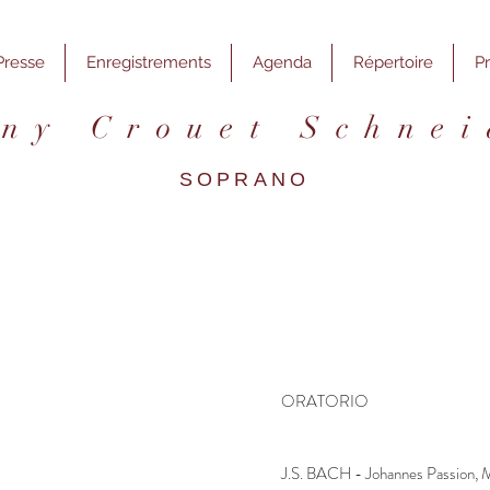
Presse
Enregistrements
Agenda
Répertoire
P
 n y C r o u e t
S c h n e i
SOPRANO
ORATORIO
J.S. BACH - Johannes Passion, M