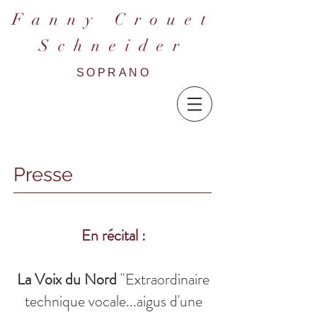
F a n n y C r o u e t
S c h n e i d e r
SOPRANO
Presse
En récital :
La Voix du Nord
"Extraordinaire
technique vocale...aigus d'une