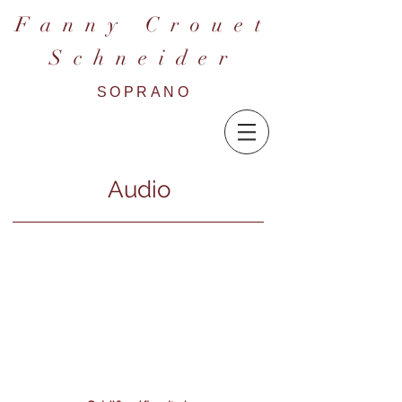
F a n n y C r o u e t
S c h n e i d e r
SOPRANO
Audio