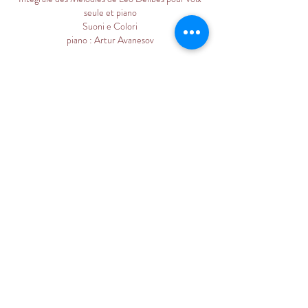
seule et piano
Suoni e Colori
piano : Artur Avanesov
Alleluia (extract) - Exsultate Jubilate -
Mozart
Concert, may, 2016